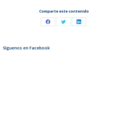
Comparte este contenido
Share
Share
Share
on
on
on
Facebook
Twitter
LinkedIn
Síguenos en Facebook