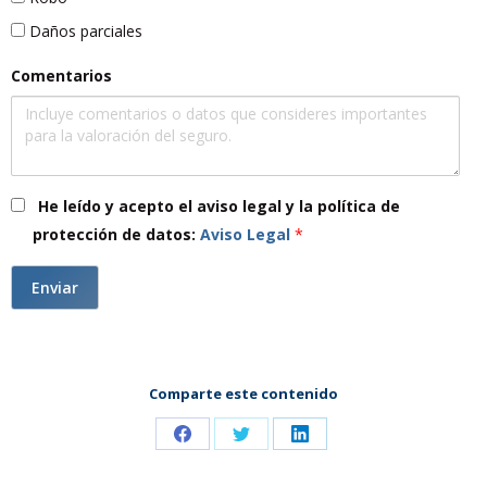
Daños parciales
Comentarios
He leído y acepto el aviso legal y la política de
protección de datos:
Aviso Legal
*
Comparte este contenido
Share
Share
Share
on
on
on