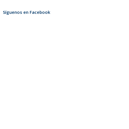
Facebook
Twitter
LinkedIn
Síguenos en Facebook