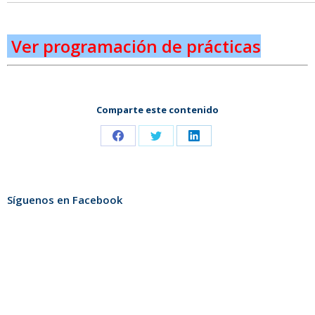
Ver programación de prácticas
Comparte este contenido
Share
Share
Share
on
on
on
Facebook
Twitter
LinkedIn
Síguenos en Facebook