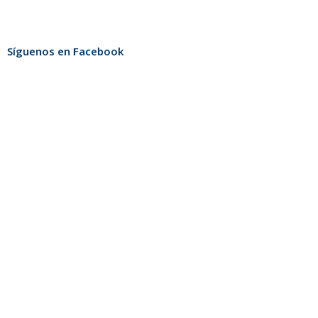
on
on
on
Facebook
Twitter
LinkedIn
Síguenos en Facebook