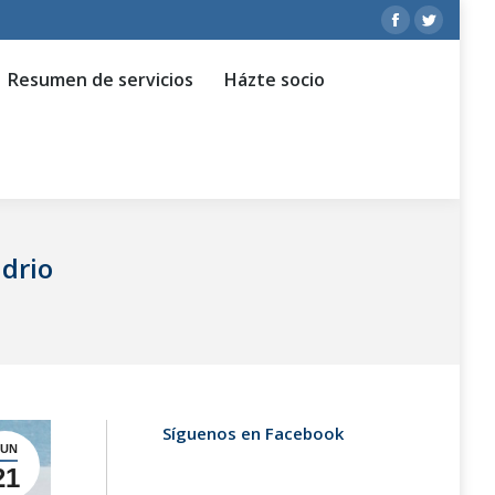
Facebook
Twitter
ervicios
Házte socio
Dónde estamos
page
page
Resumen de servicios
Házte socio
opens
opens
in
in
new
new
window
window
drio
Síguenos en Facebook
JUN
21