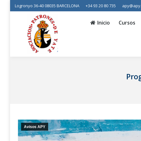
Logronyo 36-40 08035 BARCELONA
+34 93 20 80 735
apy@apy
Inicio
Cursos
Prácticas
Inicio
Cursos
Pro
Avisos APY