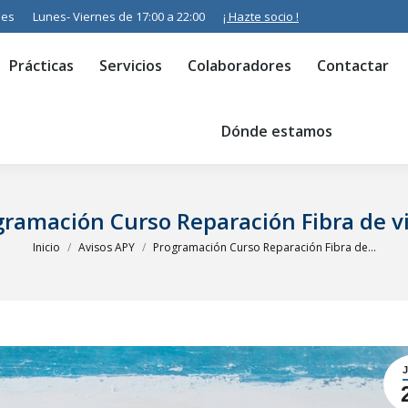
.es
Lunes- Viernes de 17:00 a 22:00
¡ Hazte socio !
Servicios
Colaboradores
Contactar
Resumen de s
Prácticas
Servicios
Colaboradores
Contactar
Dónde estamos
gramación Curso Reparación Fibra de vi
Estás aquí:
Inicio
Avisos APY
Programación Curso Reparación Fibra de…