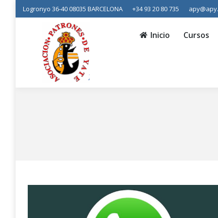
Logronyo 36-40 08035 BARCELONA
+34 93 20 80 735
apy@apy
Inicio
Cursos
Prácticas
Inicio
Cursos