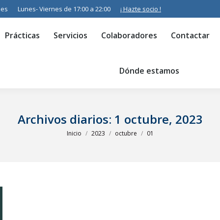
.es
Lunes- Viernes de 17:00 a 22:00
¡ Hazte socio !
Servicios
Colaboradores
Contactar
Resumen de s
Prácticas
Servicios
Colaboradores
Contactar
Dónde estamos
Archivos diarios:
1 octubre, 2023
Estás aquí:
Inicio
2023
octubre
01