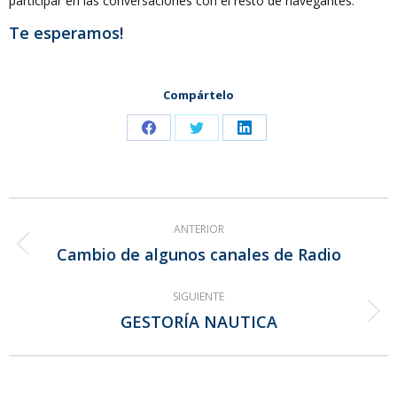
participar en las conversaciones con el resto de navegantes:
Te esperamos!
Compártelo
Share
Share
Share
on
on
on
Facebook
Twitter
LinkedIn
Navegación
ANTERIOR
entre
Cambio de algunos canales de Radio
Publicación
publicaciones
anterior:
SIGUIENTE
GESTORÍA NAUTICA
Publicación
siguiente: