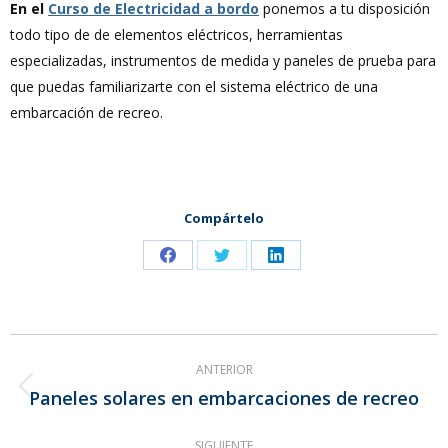
En el
Curso de Electricidad a bordo
ponemos a tu disposición
todo tipo de de elementos eléctricos, herramientas
especializadas, instrumentos de medida y paneles de prueba para
que puedas familiarizarte con el sistema eléctrico de una
embarcación de recreo.
Compártelo
Share
Share
Share
on
on
on
Facebook
Twitter
LinkedIn
Navegación
ANTERIOR
entre
Paneles solares en embarcaciones de recreo
Publicación
publicaciones
anterior:
SIGUIENTE