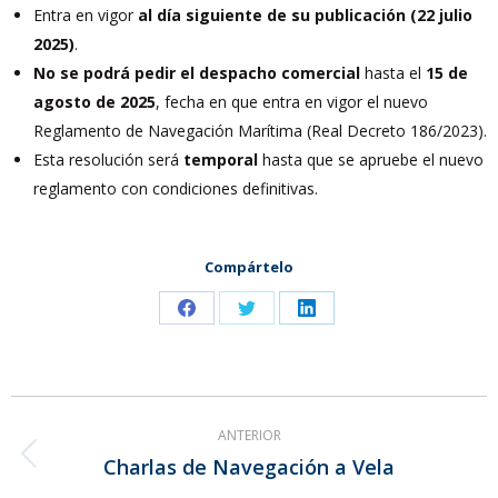
Entra en vigor
al día siguiente de su publicación (22 julio
2025)
.
No se podrá pedir el despacho comercial
hasta el
15 de
agosto de 2025
, fecha en que entra en vigor el nuevo
Reglamento de Navegación Marítima (Real Decreto 186/2023).
Esta resolución será
temporal
hasta que se apruebe el nuevo
reglamento con condiciones definitivas.
Compártelo
Share
Share
Share
on
on
on
Facebook
Twitter
LinkedIn
Navegación
ANTERIOR
entre
Charlas de Navegación a Vela
Publicación
publicaciones
anterior: