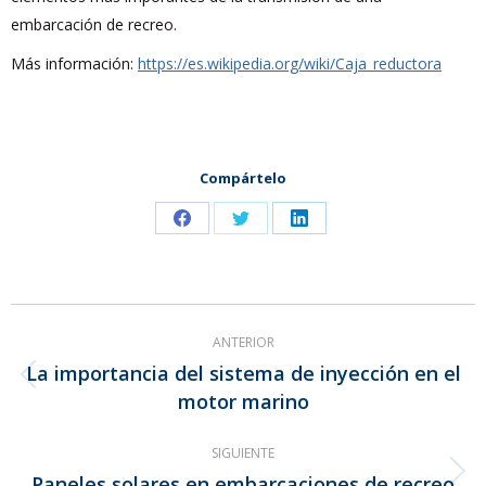
embarcación de recreo.
Más información:
https://es.wikipedia.org/wiki/Caja_reductora
Compártelo
Share
Share
Share
on
on
on
Facebook
Twitter
LinkedIn
Navegación
ANTERIOR
entre
La importancia del sistema de inyección en el
Publicación
publicaciones
motor marino
anterior:
SIGUIENTE
Paneles solares en embarcaciones de recreo
Publicación